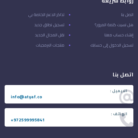
روابط سريعة
اتصل بنا
تذاكر الدعم الخاصة بي
هل نسيت كلمة المرور؟
تسجيل نطاق جديد
إنشاء حساب معنا
نقل المجال الجديد
تسجيل الدخول إلى حسابك
منتجات البرمجيات
اتصل بنا
الايميل :
info@atyaf.co
الهاتف :
+972599995841