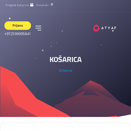
Pregled košarice
Hrvatski
Prijava
+972599995841
KOŠARICA
Košarica