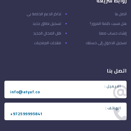
روابط سريعة
اتصل بنا
تذاكر الدعم الخاصة بي
هل نسيت كلمة المرور؟
تسجيل نطاق جديد
إنشاء حساب معنا
نقل المجال الجديد
تسجيل الدخول إلى حسابك
منتجات البرمجيات
اتصل بنا
الايميل :
info@atyaf.co
الهاتف :
+972599995841