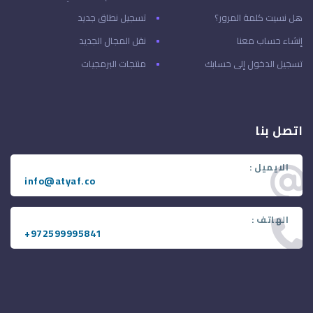
هل نسيت كلمة المرور؟
تسجيل نطاق جديد
إنشاء حساب معنا
نقل المجال الجديد
تسجيل الدخول إلى حسابك
منتجات البرمجيات
اتصل بنا
الايميل :
info@atyaf.co
الهاتف :
+972599995841