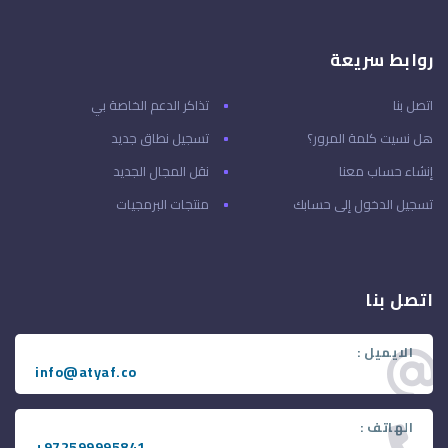
روابط سريعة
اتصل بنا
تذاكر الدعم الخاصة بي
هل نسيت كلمة المرور؟
تسجيل نطاق جديد
إنشاء حساب معنا
نقل المجال الجديد
تسجيل الدخول إلى حسابك
منتجات البرمجيات
اتصل بنا
الايميل :
info@atyaf.co
الهاتف :
+972599995841