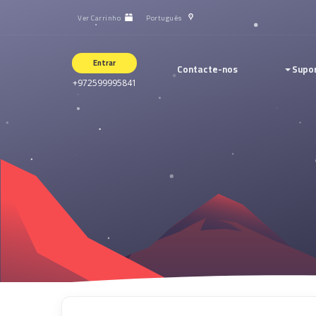
Ver Carrinho
Português
Entrar
Contacte-nos
Supo
+972599995841