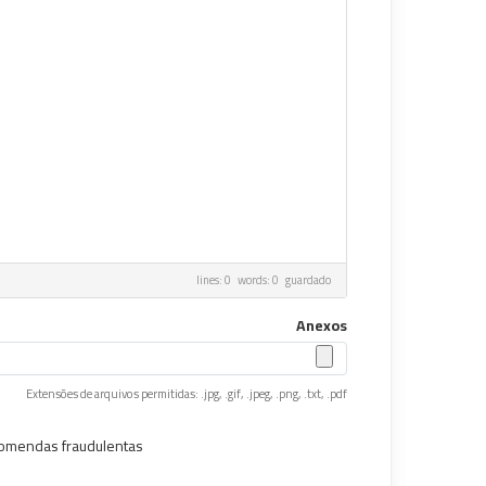
lines: 0 words: 0
guardado
Anexos
Extensões de arquivos permitidas: .jpg, .gif, .jpeg, .png, .txt, .pdf
comendas fraudulentas.