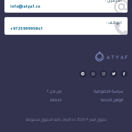
الايميل :
info@atyaf.co
الهاتف :
+972599995841
سياسة الخصوصية
من نحن ؟
قوانين الخدمة
خدماتنا
حقوق النشر © 2026 atyaf.co. كافة الحقوق محفوظة.