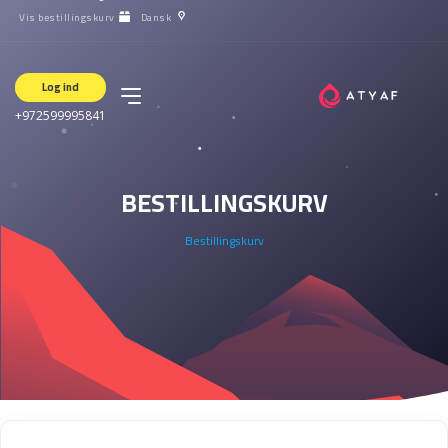
Vis bestillingskurv
Dansk
Log ind
+972599995841
BESTILLINGSKURV
Bestillingskurv