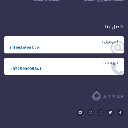
اتصل بنا
الايميل :
info@atyaf.co
الهاتف :
+972599995841