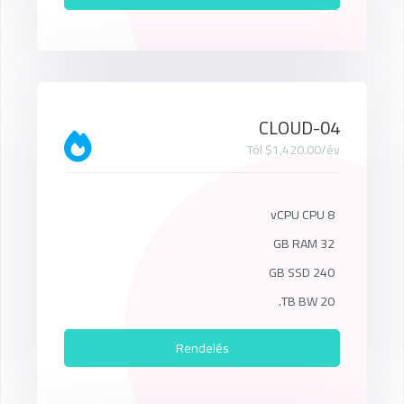
CLOUD-04
Tól $1,420.00/év
8 vCPU CPU
32 GB RAM
240 GB SSD
20 TB BW.
Rendelés