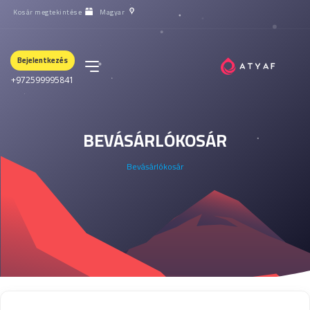
Kosár megtekintése
Magyar
Bejelentkezés
+972599995841
BEVÁSÁRLÓKOSÁR
Bevásárlókosár