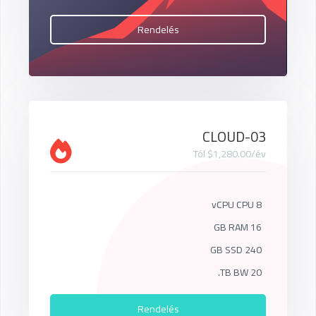
Rendelés
CLOUD-03
Tól $1,280.00/év
8 vCPU CPU
16 GB RAM
240 GB SSD
20 TB BW.
Rendelés