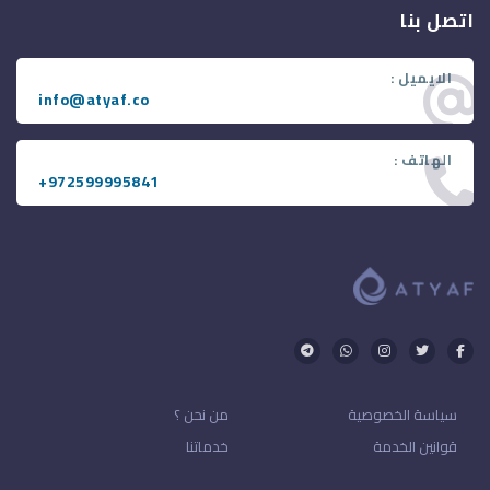
اتصل بنا
الايميل :
info@atyaf.co
الهاتف :
+972599995841
سياسة الخصوصية
من نحن ؟
قوانين الخدمة
خدماتنا