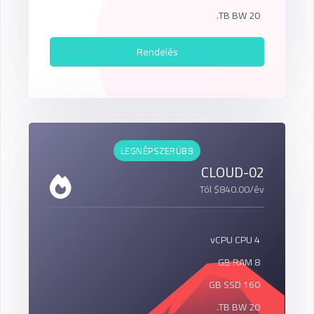
20 TB BW.
Rendelés
LEGNÉPSZERÜBB
CLOUD-02
Tól $840.00/év
4 vCPU CPU
8 GB RAM
160 GB SSD
20 TB BW.