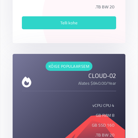
20 TB BW.
Telli kohe
KÕIGE POPULAARSEM
CLOUD-02
Alates $840.00/Year
4 vCPU CPU
8 GB RAM
160 GB SSD
20 TB BW.