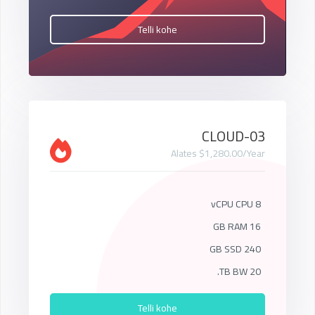
Telli kohe
CLOUD-03
Alates $1,280.00/Year
8 vCPU CPU
16 GB RAM
240 GB SSD
20 TB BW.
Telli kohe