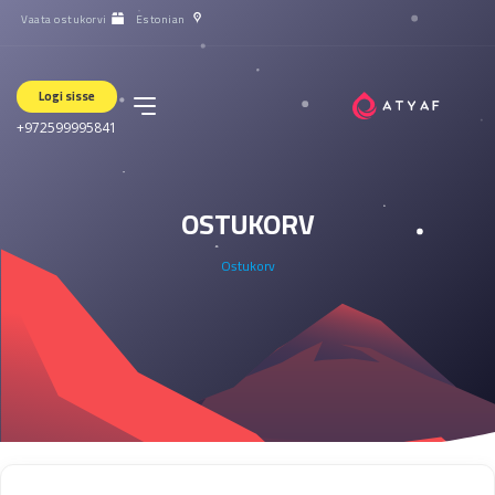
Vaata ostukorvi
Estonian
Logi sisse
+972599995841
OSTUKORV
Ostukorv