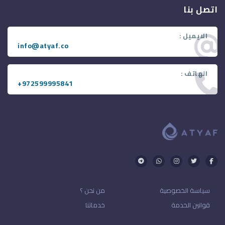
اتصل بنا
الايميل :
info@atyaf.co
الهاتف :
+972599995841
سياسة الخصوصية
من نحن ؟
قوانين الخدمة
خدماتنا